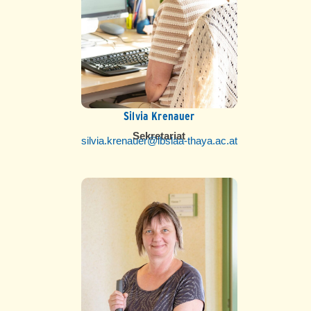
Silvia Krenauer
Sekretariat
silvia.krenauer@lbslaa-thaya.ac.at