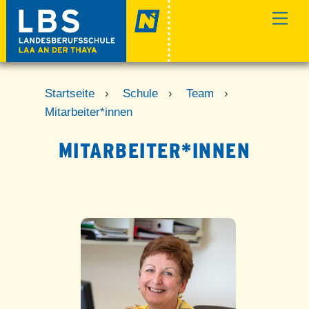
Skip
Men
to
content
Startseite
›
Schule
›
Team
›
Mitarbeiter*innen
MITARBEITER*INNEN