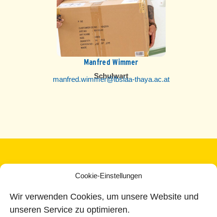
Manfred Wimmer
Schulwart
manfred.wimmer@lbslaa-thaya.ac.at
Back
©
Landesberufsschule Laa an der Thaya
2026
To
Cookie-Einstellungen
Top
Landesberufsschule Laa an der Thaya
Wir verwenden Cookies, um unsere Website und
Wehrgärten 3
unseren Service zu optimieren.
2136 Laa an der Thaya