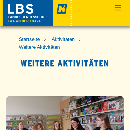
Skip
Men
to
content
Startseite
›
Aktivitäten
›
Weitere Aktivitäten
WEITERE AKTIVITÄTEN